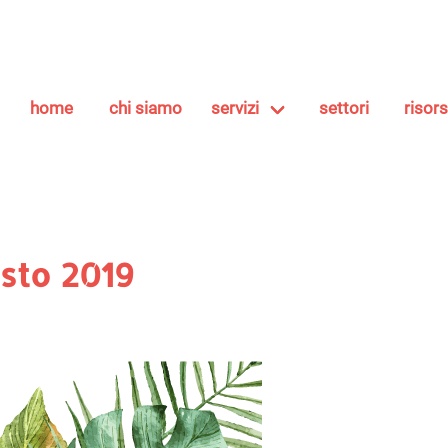
home
chi siamo
servizi
settori
risor
osto 2019