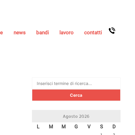
se
news
bandi
lavoro
contatti
Ricerca
per:
Agosto 2026
L
M
M
G
V
S
D
1
2