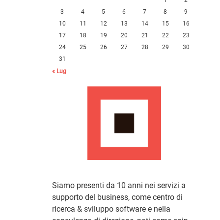
3
4
5
6
7
8
9
10
11
12
13
14
15
16
17
18
19
20
21
22
23
24
25
26
27
28
29
30
31
« Lug
Siamo presenti da 10 anni nei servizi a
supporto del business, come centro di
ricerca & sviluppo software e nella