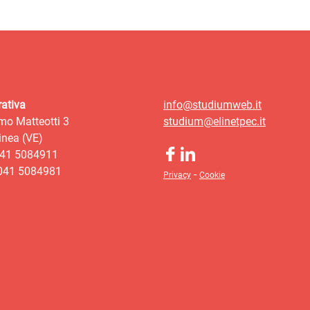
ativa
info@studiumweb.it
mo Matteotti 3
studium@elinetpec.it
nea (VE)
041 5084911
 041 5084981
-
Privacy
Cookie