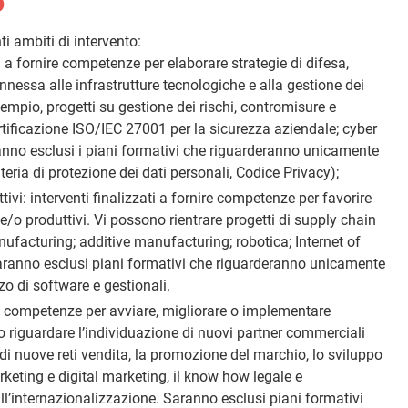
o
ti ambiti di intervento:
ati a fornire competenze per elaborare strategie di difesa,
nnessa alle infrastrutture tecnologiche e alla gestione dei
empio, progetti su gestione dei rischi, contromisure e
rtificazione ISO/IEC 27001 per la sicurezza aziendale; cyber
anno esclusi i piani formativi che riguarderanno unicamente
ia di protezione dei dati personali, Codice Privacy);
ivi: interventi finalizzati a fornire competenze per favorire
e/o produttivi. Vi possono rientrare progetti di supply chain
facturing; additive manufacturing; robotica; Internet of
aranno esclusi piani formativi che riguarderanno unicamente
zo di software e gestionali.
nire competenze per avviare, migliorare o implementare
o riguardare l’individuazione di nuovi partner commerciali
e di nuove reti vendita, la promozione del marchio, lo sviluppo
eting e digital marketing, il know how legale e
all’internazionalizzazione. Saranno esclusi piani formativi