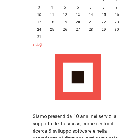
3
4
5
6
7
8
9
10
11
12
13
14
15
16
17
18
19
20
21
22
23
24
25
26
27
28
29
30
31
« Lug
Siamo presenti da 10 anni nei servizi a
supporto del business, come centro di
ricerca & sviluppo software e nella