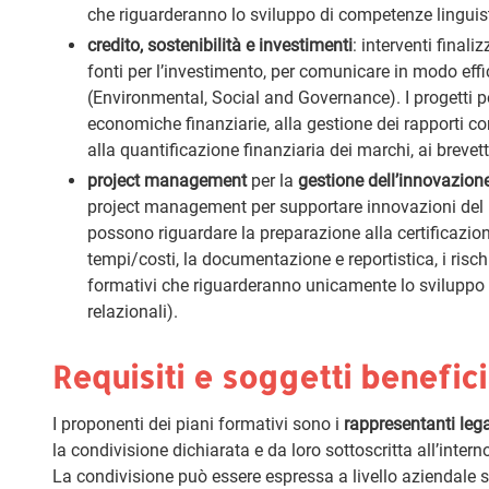
che riguarderanno lo sviluppo di competenze linguis
credito, sostenibilità e investimenti
: interventi final
fonti per l’investimento, per comunicare in modo effic
(Environmental, Social and Governance). I progetti p
economiche finanziarie, alla gestione dei rapporti c
alla quantificazione finanziaria dei marchi, ai brevett
project management
per la
gestione dell’innovazion
project management per supportare innovazioni del 
possono riguardare la preparazione alla certificazio
tempi/costi, la documentazione e reportistica, i risch
formativi che riguarderanno unicamente lo sviluppo d
relazionali).
Requisiti e soggetti benefici
I proponenti dei piani formativi sono i
rappresentanti lega
la condivisione dichiarata e da loro sottoscritta all’inter
La condivisione può essere espressa a livello aziendale so