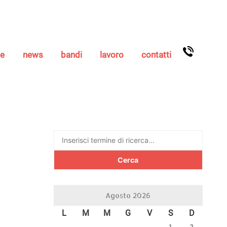
se
news
bandi
lavoro
contatti
Ricerca
per:
Agosto 2026
L
M
M
G
V
S
D
1
2