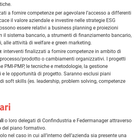
tiche.
izzati a fornire competenze per agevolare l’accesso a differenti
ace il valore aziendale e investire nelle strategie ESG
ossono essere relativi a business planning e proiezioni
on il sistema bancario, a strumenti di finanziamento bancario,
i, alle attività di welfare e green marketing.
e
: interventi finalizzati a fornire competenze in ambito di
processo/prodotto o cambiamenti organizzativi. I progetti
ne PMI-PMP, le tecniche e metodologie, la gestione
i e le opportunità di progetto. Saranno esclusi piani
i soft skills (es. leadership, problem solving, competenze
ari
li
o loro delegati di Confindustria e Federmanager attraverso
no del piano formativo.
lo nel caso in cui all’interno dell’azienda sia presente una