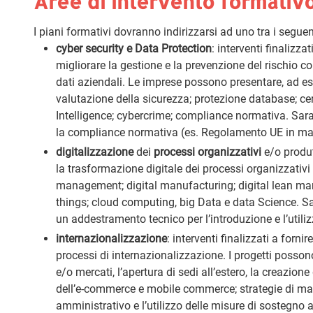
Aree di intervento formativ
I piani formativi dovranno indirizzarsi ad uno tra i seguen
cyber security e Data Protection
: interventi finalizz
migliorare la gestione e la prevenzione del rischio co
dati aziendali. Le imprese possono presentare, ad es
valutazione della sicurezza; protezione database; ce
Intelligence; cybercrime; compliance normativa. Sar
la compliance normativa (es. Regolamento UE in mater
digitalizzazione
dei
processi organizzativi
e/o produtt
la trasformazione digitale dei processi organizzativi 
management; digital manufacturing; digital lean manu
things; cloud computing, big Data e data Science. S
un addestramento tecnico per l’introduzione e l’utiliz
internazionalizzazione
: interventi finalizzati a for
processi di internazionalizzazione. I progetti posson
e/o mercati, l’apertura di sedi all’estero, la creazion
dell’e-commerce e mobile commerce; strategie di mark
amministrativo e l’utilizzo delle misure di sostegno 