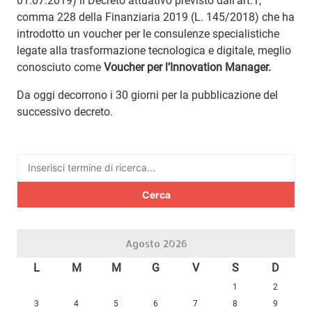
01.07.2019) il Decreto attuativo previsto dall’art.1,
comma 228 della Finanziaria 2019 (L. 145/2018) che ha
introdotto un voucher per le consulenze specialistiche
legate alla trasformazione tecnologica e digitale, meglio
conosciuto come
Voucher per l’Innovation Manager.
Da oggi decorrono i 30 giorni per la pubblicazione del
successivo decreto.
Ricerca
per:
Agosto 2026
L
M
M
G
V
S
D
1
2
3
4
5
6
7
8
9