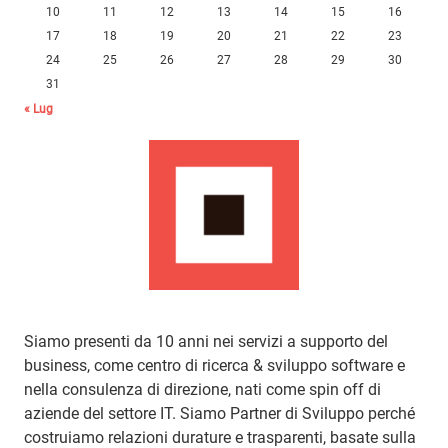
10
11
12
13
14
15
16
17
18
19
20
21
22
23
24
25
26
27
28
29
30
31
« Lug
Siamo presenti da 10 anni nei servizi a supporto del
business, come centro di ricerca & sviluppo software e
nella consulenza di direzione, nati come spin off di
aziende del settore IT. Siamo Partner di Sviluppo perché
costruiamo relazioni durature e trasparenti, basate sulla