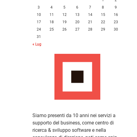
3
4
5
6
7
8
9
10
11
12
13
14
15
16
17
18
19
20
21
22
23
24
25
26
27
28
29
30
31
« Lug
Siamo presenti da 10 anni nei servizi a
supporto del business, come centro di
ricerca & sviluppo software e nella