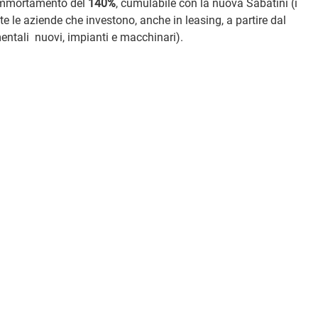
r ammortamento del
140%
, cumulabile con la nuova Sabatini (i
e le aziende che investono, anche in leasing, a partire dal
entali nuovi, impianti e macchinari).