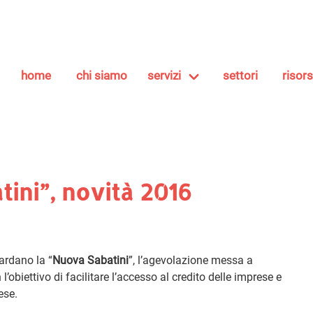
home
chi siamo
servizi
settori
risor
tini”, novità 2016
uardano la “
Nuova Sabatini
”, l’agevolazione messa a
obiettivo di facilitare l’accesso al credito delle imprese e
ese.