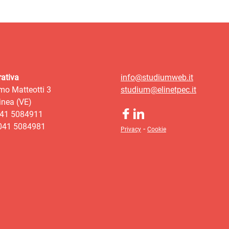
ativa
info@studiumweb.it
mo Matteotti 3
studium@elinetpec.it
nea (VE)
041 5084911
 041 5084981
-
Privacy
Cookie