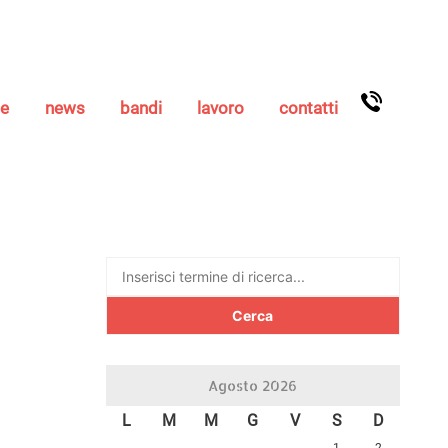
se
news
bandi
lavoro
contatti
Ricerca
per:
Agosto 2026
L
M
M
G
V
S
D
1
2