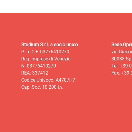
Studium S.r.l. a socio unico
Sede Oper
P.I. e C.F. 03776410270
via Giaco
Reg. Imprese di Venezia
30038 Spi
N. 03776410270
Tel. +39 
REA: 337412
Fax. +39
Codice Univoco: A4707H7
Cap. Soc. 10.200 i.v.