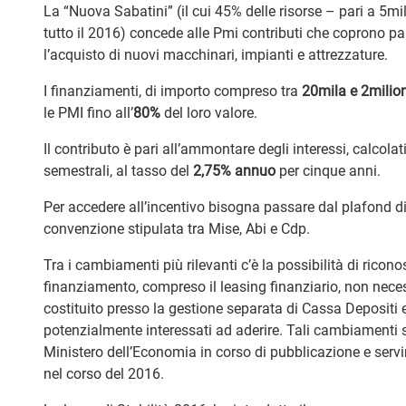
La “Nuova Sabatini” (il cui 45% delle risorse – pari a 5mil
tutto il 2016) concede alle Pmi contributi che coprono parte
l’acquisto di nuovi macchinari, impianti e attrezzature.
I finanziamenti, di importo compreso tra
20mila e 2milion
le PMI fino all’
80%
del loro valore.
Il contributo è pari all’ammontare degli interessi, calc
semestrali, al tasso del
2,75% annuo
per cinque anni.
Per accedere all’incentivo bisogna passare dal plafond di 
convenzione stipulata tra Mise, Abi e Cdp.
Tra i cambiamenti più rilevanti c’è la possibilità di ricono
finanziamento, compreso il leasing finanziario, non nece
costituito presso la gestione separata di Cassa Depositi e
potenzialmente interessati ad aderire. Tali cambiamenti s
Ministero dell’Economia in corso di pubblicazione e servira
nel corso del 2016.