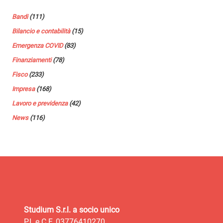
Bandi
(111)
Bilancio e contabilità
(15)
Emergenza COVID
(83)
Finanziamenti
(78)
Fisco
(233)
Impresa
(168)
Lavoro e previdenza
(42)
News
(116)
Studium S.r.l. a socio unico
P.I. e C.F. 03776410270