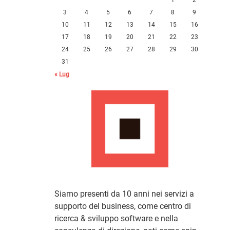
3
4
5
6
7
8
9
10
11
12
13
14
15
16
17
18
19
20
21
22
23
24
25
26
27
28
29
30
31
« Lug
Siamo presenti da 10 anni nei servizi a
supporto del business, come centro di
ricerca & sviluppo software e nella