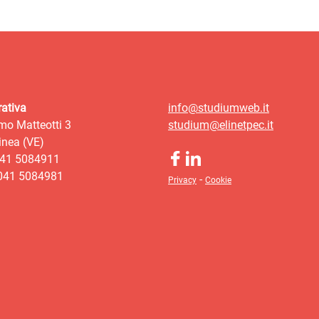
ativa
info@studiumweb.it
mo Matteotti 3
studium@elinetpec.it
nea (VE)
041 5084911
 041 5084981
-
Privacy
Cookie