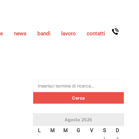
se
news
bandi
lavoro
contatti
Ricerca
per:
Agosto 2026
L
M
M
G
V
S
D
1
2