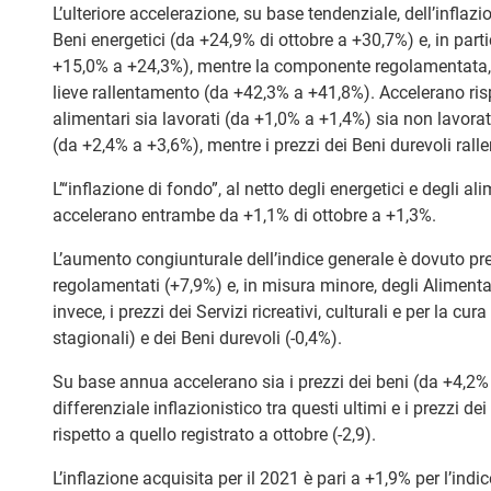
L’ulteriore accelerazione, su base tendenziale, dell’inflaz
Beni energetici (da +24,9% di ottobre a +30,7%) e, in par
+15,0% a +24,3%), mentre la componente regolamentata, 
lieve rallentamento (da +42,3% a +41,8%). Accelerano risp
alimentari sia lavorati (da +1,0% a +1,4%) sia non lavorati 
(da +2,4% a +3,6%), mentre i prezzi dei Beni durevoli ral
L’“inflazione di fondo”, al netto degli energetici e degli ali
accelerano entrambe da +1,1% di ottobre a +1,3%.
L’aumento congiunturale dell’indice generale è dovuto pre
regolamentati (+7,9%) e, in misura minore, degli Alimenta
invece, i prezzi dei Servizi ricreativi, culturali e per la cur
stagionali) e dei Beni durevoli (-0,4%).
Su base annua accelerano sia i prezzi dei beni (da +4,2% a
differenziale inflazionistico tra questi ultimi e i prezzi d
rispetto a quello registrato a ottobre (-2,9).
L’inflazione acquisita per il 2021 è pari a +1,9% per l’in