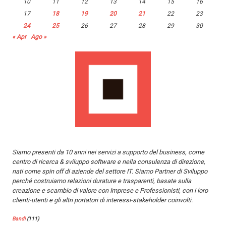
10
11
12
13
14
15
16
17
18
19
20
21
22
23
24
25
26
27
28
29
30
« Apr
Ago »
Siamo presenti da 10 anni nei servizi a supporto del business, come
centro di ricerca & sviluppo software e nella consulenza di direzione,
nati come spin off di aziende del settore IT. Siamo Partner di Sviluppo
perché costruiamo relazioni durature e trasparenti, basate sulla
creazione e scambio di valore con Imprese e Professionisti, con i loro
clienti-utenti e gli altri portatori di interessi-stakeholder coinvolti.
Bandi
(111)