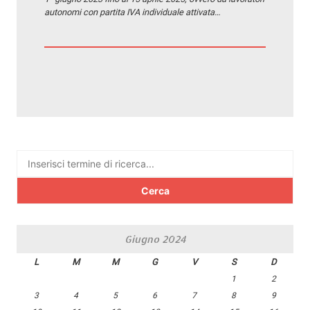
autonomi con partita IVA individuale attivata…
Ricerca
per:
Giugno 2024
L
M
M
G
V
S
D
1
2
3
4
5
6
7
8
9