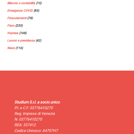
Bilancio e contabilità
(15)
Emergenza COVID
(83)
Finanziamenti
(78)
Fisco
(233)
Impresa
(168)
Lavoro e previdenza
(42)
News
(116)
Studium S.r.l. a socio unico
P.I. e C.F. 03776410270
Reg. Imprese di Venezia
N. 03776410270
REA: 337412
Codice Univoco: A4707H7