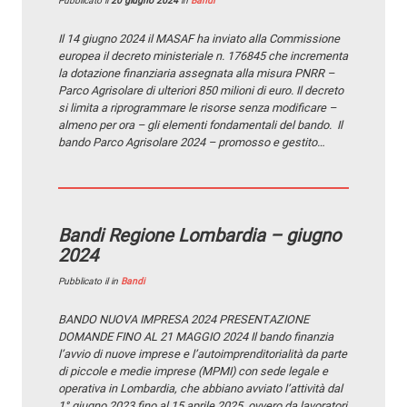
Pubblicato il
20 giugno 2024
in
Bandi
Il 14 giugno 2024 il MASAF ha inviato alla Commissione
europea il decreto ministeriale n. 176845 che incrementa
la dotazione finanziaria assegnata alla misura PNRR –
Parco Agrisolare di ulteriori 850 milioni di euro. Il decreto
si limita a riprogrammare le risorse senza modificare –
almeno per ora – gli elementi fondamentali del bando. ​​​​​ Il
bando Parco Agrisolare 2024 – promosso e gestito…
Bandi Regione Lombardia – giugno
2024
Pubblicato il
in
Bandi
BANDO NUOVA IMPRESA 2024 PRESENTAZIONE
DOMANDE FINO AL 21 MAGGIO 2024 Il bando finanzia
l’avvio di nuove imprese e l’autoimprenditorialità da parte
di piccole e medie imprese (MPMI) con sede legale e
operativa in Lombardia, che abbiano avviato l’attività dal
1° giugno 2023 fino al 15 aprile 2025, ovvero da lavoratori