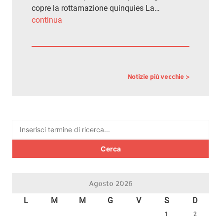
copre la rottamazione quinquies La…
continua
Notizie più vecchie >
Ricerca
per:
Agosto 2026
L
M
M
G
V
S
D
1
2