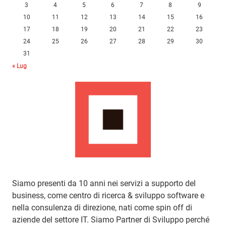
3
4
5
6
7
8
9
10
11
12
13
14
15
16
17
18
19
20
21
22
23
24
25
26
27
28
29
30
31
« Lug
Siamo presenti da 10 anni nei servizi a supporto del
business, come centro di ricerca & sviluppo software e
nella consulenza di direzione, nati come spin off di
aziende del settore IT. Siamo Partner di Sviluppo perché