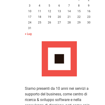
3
4
5
6
7
8
9
10
11
12
13
14
15
16
17
18
19
20
21
22
23
24
25
26
27
28
29
30
31
« Lug
Siamo presenti da 10 anni nei servizi a
supporto del business, come centro di
ricerca & sviluppo software e nella