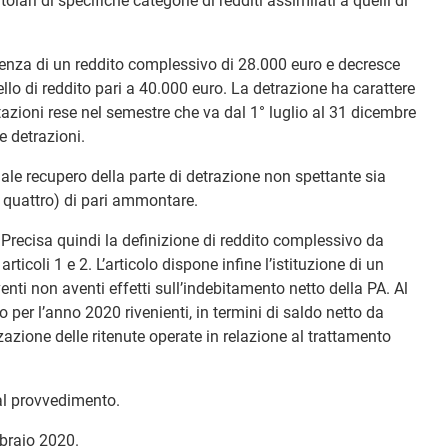
olari di specifiche categorie di redditi assimilati a quelli di
denza di un reddito complessivo di 28.000 euro e decresce
llo di reddito pari a 40.000 euro. La detrazione ha carattere
azioni rese nel semestre che va dal 1° luglio al 31 dicembre
e detrazioni.
ale recupero della parte di detrazione non spettante sia
di quattro) di pari ammontare.
 Precisa quindi la definizione di reddito complessivo da
rticoli 1 e 2. L’articolo dispone infine l’istituzione di un
nti non aventi effetti sull’indebitamento netto della PA. Al
 per l’anno 2020 rivenienti, in termini di saldo netto da
zzazione delle ritenute operate in relazione al trattamento
dal provvedimento.
ebbraio 2020.