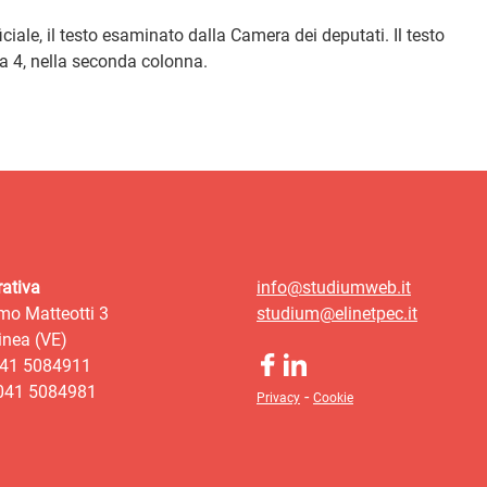
ciale, il testo esaminato dalla Camera dei deputati. Il testo
na 4, nella seconda colonna.
ativa
info@studiumweb.it
mo Matteotti 3
studium@elinetpec.it
nea (VE)
041 5084911
 041 5084981
-
Privacy
Cookie