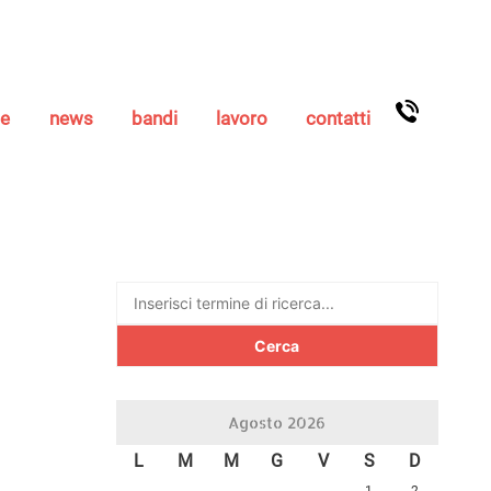
se
news
bandi
lavoro
contatti
Ricerca
per:
Agosto 2026
L
M
M
G
V
S
D
1
2