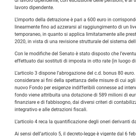
di lavoro dipendente, con esclusione delle pensioni, e ai tit
lavoro dipendente.
L’importo della detrazione è pari a 600 euro in corrispon
linearmente fino ad azzerarsi al raggiungimento di un live
temporaneo, in quanto si applica limitatamente alle prest
2020, in vista di una revisione strutturale del sistema dell
Con le modifiche del Senato è stato disposto che l’eventu
effettuato dai sostituti di imposta in otto rate (in luogo 
L’articolo 3 dispone l’abrogazione del c.d. bonus 80 euro.
considerare ai fini della spettanza delle misure di cui agli a
nuovo Fondo per esigenze indifferibili connesse ad interve
fondo viene attribuita una dotazione di 589 milioni di euro
finanziare e di fabbisogno, dai diversi criteri di contabili
integrativo e alle detrazioni fiscali.
L’articolo 4 reca la quantificazione degli oneri derivanti 
Ai sensi dell’articolo 5, il decreto-legge è vigente dal 6 f