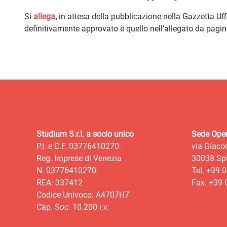
Si
allega
,
in attesa della pubblicazione nella Gazzetta Uffi
definitivamente approvato è quello nell’allegato da pagi
Studium S.r.l. a socio unico
Sede Oper
P.I. e C.F. 03776410270
via Giaco
Reg. Imprese di Venezia
30038 Spi
N. 03776410270
Tel. +39 
REA: 337412
Fax. +39
Codice Univoco: A4707H7
Cap. Soc. 10.200 i.v.