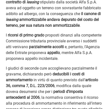
contratto di
leasing
stipulato dalla società Alfa S.p.A.
aveva ad oggetto un terreno con sovrastante fabbricato
adibito ad albergo, con la conseguenza che
il canone di
leasing
ammortizzabile andava depurato del costo del
terreno, per sua natura non ammortizzabile
.
I
ricorsi di primo grado
proposti dinanzi alla competente
Commissione tributaria provinciale avverso i suddetti
atti venivano
parzialmente accolti
e, pertanto, l’Agenzia
delle Entrate proponeva
appello
, mentre Alfa S.p.A.
proponeva appello incidentale.
I giudici di seconde cure accoglievano parzialmente il
gravame, dichiarando però
deducibili i costi di
ammortamento
in virtù di quanto previsto dall’
articolo
36, comma 7, D.L. 223/2006
, modifica dalla quale
doveva desumersi che per i
periodi d’imposta
antecedenti al 2006
, la normativa consentiva il ricorso
alla procedura di ammortamento in riferimento all’intero