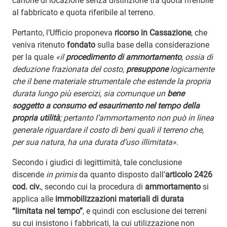
canone di locazione senza distinzione tra quota riferibile
al fabbricato e quota riferibile al terreno.
Pertanto, l’Ufficio proponeva
ricorso in Cassazione
, che
veniva ritenuto
fondato
sulla base della considerazione
per la quale
«il
procedimento di ammortamento
, ossia di
deduzione frazionata del costo,
presuppone
logicamente
che il bene materiale strumentale che estende la propria
durata lungo più esercizi, sia comunque un
bene
soggetto a consumo ed esaurimento nel tempo della
propria utilità
; pertanto l’ammortamento non può in linea
generale riguardare il costo di beni quali il terreno che,
per sua natura, ha una durata d’uso illimitata».
Secondo i giudici di legittimità, tale conclusione
discende
in primis
da quanto disposto dall’
articolo 2426
cod. civ.
, secondo cui la procedura di
ammortamento
si
applica alle
immobilizzazioni materiali di durata
“limitata nel tempo”
, e quindi con esclusione dei terreni
su cui insistono i fabbricati, la cui utilizzazione non