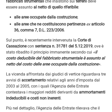
fabbricati strumentali
che insistono sui
terreni
deve
essere assunto
al netto di quello riferibile
:
alle aree occupate dalla costruzione
;
alle aree che ne costituiscono pertinenze
ex
articolo
36, comma 7, D.L. 223/2006
.
Sul punto, è recentemente intervenuta la
Corte di
Cassazione
con
sentenza n. 31781 del 5.12.2019
, ove è
stato ribadito il principio immanente secondo cui
«
il
costo deducibile del fabbricato strumentale è assunto al
netto del costo delle aree occupate dalla costruzione
»
.
La vicenda affrontata dai giudici di vertice riguardava tre
avvisi di
accertamento
relativi agli anni d’imposta dal
2003 al 2005, con i quali l’Agenzia delle Entrate
contestava i maggiori redditi derivanti da
ammortamenti
indeducibili e costi non inerenti
.
Più nel dettaglio, l’Agenzia delle Entrate rilevava che il