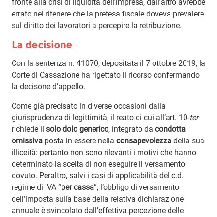
fronte alla crisi di liquidità dell’impresa, dall’altro avrebbe
errato nel ritenere che la pretesa fiscale doveva prevalere
sul diritto dei lavoratori a percepire la retribuzione.
La decisione
Con la sentenza n. 41070, depositata il 7 ottobre 2019, la
Corte di Cassazione ha rigettato il ricorso confermando
la decisone d’appello.
Come già precisato in diverse occasioni dalla
giurisprudenza di legittimità, il reato di cui all’art. 10-
ter
richiede il
solo dolo generico
, integrato da
condotta
omissiva
posta in essere nella
consapevolezza
della sua
illiceità: pertanto non sono rilevanti i motivi che hanno
determinato la scelta di non eseguire il versamento
dovuto. Peraltro, salvi i casi di applicabilità del c.d.
regime di IVA “
per cassa
”, l’obbligo di versamento
dell’imposta sulla base della relativa dichiarazione
annuale è svincolato dall’effettiva percezione delle