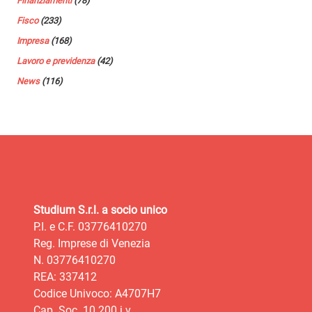
Finanziamenti
(78)
Fisco
(233)
Impresa
(168)
Lavoro e previdenza
(42)
News
(116)
Studium S.r.l. a socio unico
P.I. e C.F. 03776410270
Reg. Imprese di Venezia
N. 03776410270
REA: 337412
Codice Univoco: A4707H7
Cap. Soc. 10.200 i.v.