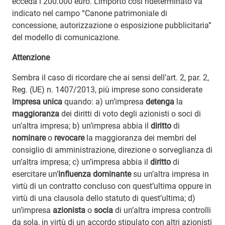
ecceda i 200.000 euro. L’importo così rideterminato va
indicato nel campo “Canone patrimoniale di
concessione, autorizzazione o esposizione pubblicitaria”
del modello di comunicazione.
Attenzione
Sembra il caso di ricordare che ai sensi dell’art. 2, par. 2,
Reg. (UE) n. 1407/2013, più imprese sono considerate
impresa unica
quando: a) un’impresa
detenga
la
maggioranza
dei diritti di voto degli azionisti o soci di
un’altra impresa; b) un’impresa abbia il
diritto
di
nominare
o
revocare
la maggioranza dei membri del
consiglio di amministrazione, direzione o sorveglianza di
un’altra impresa; c) un’impresa abbia il
diritto
di
esercitare un’
influenza dominante
su un’altra impresa in
virtù di un contratto concluso con quest’ultima oppure in
virtù di una clausola dello statuto di quest’ultima; d)
un’impresa
azionista
o
socia
di un’altra impresa controlli
da sola, in virtù di un accordo stipulato con altri azionisti