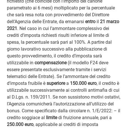
richiesto (che coincide con l’importo del canone
parametrato ai 6 mesi) moltiplicato per la percentuale
che sarà resa nota con provvedimento del Direttore
dell’Agenzia delle Entrate, da emanarsi
entro
il
21 marzo
2021
. Nel caso in cui l’ammontare complessivo dei
crediti d’imposta richiesti risulti inferiore al limite di
spesa, la percentuale sarà pari al 100%. A partire dal
giorno lavorativo successivo alla pubblicazione di
questo provvedimento, il credito d’imposta sarà
utilizzabile in
compensazione
(il modello F24 deve
essere presentate esclusivamente tramite i servizi
telematici delle Entrate). Se l’ammontare del credito
d’imposta fruibile è
superiore
a
150.000 euro
, il credito è
utilizzabile successivamente ai controlli antimafia di cui
al D.Lgs. n. 159/2011. Se non sussistono motivi ostativi,
l’Agenzia comunicherà l’autorizzazione all’utilizzo del
bonus. Come specificato dalla circolare n. 1/E/2022: – il
credito soggiace al
limite
di fruizione annuale, pari a
250.000 euro
, applicabile ai crediti di imposta