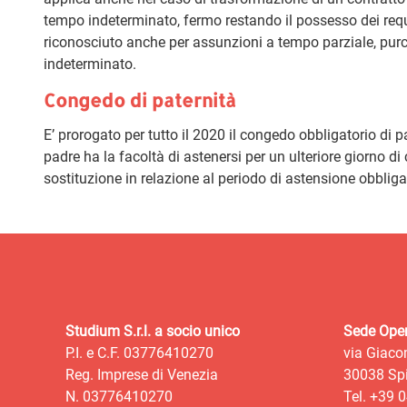
tempo indeterminato, fermo restando il possesso dei requis
riconosciuto anche per assunzioni a tempo parziale, pur
indeterminato.
Congedo di paternità
E’ prorogato per tutto il 2020 il congedo obbligatorio di 
padre ha la facoltà di astenersi per un ulteriore giorno d
sostituzione in relazione al periodo di astensione obbliga
Studium S.r.l. a socio unico
Sede Oper
P.I. e C.F. 03776410270
via Giaco
Reg. Imprese di Venezia
30038 Spi
N. 03776410270
Tel. +39 