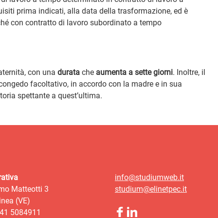
iti prima indicati, alla data della trasformazione, ed è
ché con contratto di lavoro subordinato a tempo
paternità, con una
durata
che
aumenta a sette giorni
. Inoltre, il
i congedo facoltativo, in accordo con la madre e in sua
toria spettante a quest’ultima.
ativa
info@studiumweb.it
mo Matteotti 3
studium@elinetpec.it
nea (VE)
041 5084911