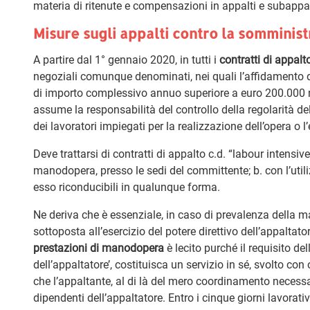
materia di ritenute e compensazioni in appalti e subappal
Misure sugli appalti contro la somminist
A partire dal 1° gennaio 2020, in tutti i
contratti di appalt
negoziali comunque denominati, nei quali l’affidamento d
di importo complessivo annuo superiore a euro 200.000 r
assume la responsabilità del controllo della regolarità del
dei lavoratori impiegati per la realizzazione dell’opera o 
Deve trattarsi di contratti di appalto c.d. “labour intensive
manodopera, presso le sedi del committente; b. con l’util
esso riconducibili in qualunque forma.
Ne deriva che è essenziale, in caso di prevalenza della m
sottoposta all’esercizio del potere direttivo dell’appaltat
prestazioni di manodopera
è lecito purché il requisito d
dell’appaltatore’, costituisca un servizio in sé, svolto c
che l’appaltante, al di là del mero coordinamento necessario
dipendenti dell’appaltatore. Entro i cinque giorni lavorat