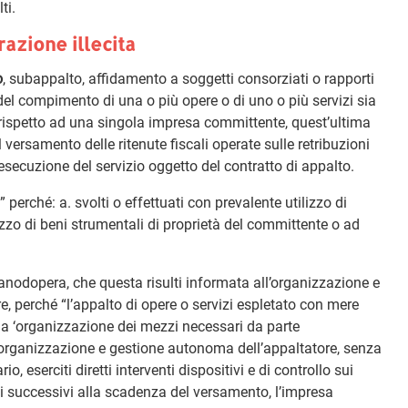
ti.
razione illecita
o
, subappalto, affidamento a soggetti consorziati o rapporti
el compimento di una o più opere o di uno o più servizi sia
ispetto ad una singola impresa committente, quest’ultima
 versamento delle ritenute fiscali operate sulle retribuzioni
l’esecuzione del servizio oggetto del contratto di appalto.
” perché: a. svolti o effettuati con prevalente utilizzo di
izzo di beni strumentali di proprietà del committente o ad
anodopera, che questa risulti informata all’organizzazione e
ore, perché “l’appalto di opere o servizi espletato con mere
ella ‘organizzazione dei mezzi necessari da parte
on organizzazione e gestione autonoma dell’appaltatore, senza
, eserciti diretti interventi dispositivi e di controllo sui
ivi successivi alla scadenza del versamento, l’impresa