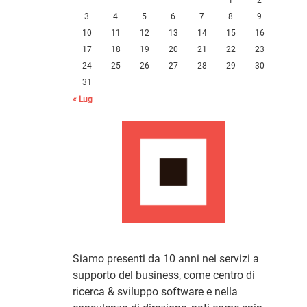
3
4
5
6
7
8
9
10
11
12
13
14
15
16
17
18
19
20
21
22
23
24
25
26
27
28
29
30
31
« Lug
Siamo presenti da 10 anni nei servizi a
supporto del business, come centro di
ricerca & sviluppo software e nella