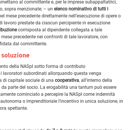
asmettano al committente e, per le imprese subappaltatrici,
to, sopra menzionate; – un
elenco nominativo di tutti i
i nel mese precedente direttamente nell’esecuzione di opere o
e di lavoro prestate da ciascun percipiente in esecuzione
ribuzione
corrisposta al dipendente collegata a tale
el mese precedente nei confronti di tale lavoratore, con
ffidata dal committente.
a soluzione
ento della NASpI sotto forma di contributo
r i lavoratori subordinati allorquando questa venga
a di capitale sociale di una
cooperativa
, all’interno della
va da parte del socio. La erogabilità una tantum può essere
ariamente cominciato a percepire la NASpI come indennità
à autonoma o imprenditoriale l’incentivo in unica soluzione, in
ora spettante.