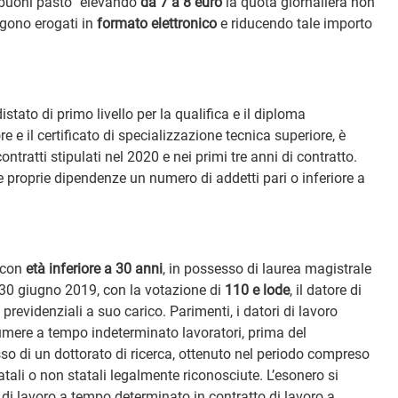
 “buoni pasto” elevando
da 7 a 8 euro
la quota giornaliera non
ngono erogati in
formato elettronico
e riducendo tale importo
tato di primo livello per la qualifica e il diploma
e e il certificato di specializzazione tecnica superiore, è
 contratti stipulati nel 2020 e nei primi tre anni di contratto.
e proprie dipendenze un numero di addetti pari o inferiore a
 con
età inferiore a 30 anni
, in possesso di laurea magistrale
l 30 giugno 2019, con la votazione di
110 e lode
, il datore di
 previdenziali a suo carico. Parimenti, i datori di lavoro
sumere a tempo indeterminato lavoratori, prima del
o di un dottorato di ricerca, ottenuto nel periodo compreso
atali o non statali legalmente riconosciute. L’esonero si
di lavoro a tempo determinato in contratto di lavoro a