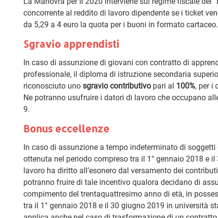
La Manovra per il 2020 interviene sul regime fiscale dei
concorrente al reddito di lavoro dipendente se i ticket ve
da 5,29 a 4 euro la quota per i buoni in formato cartaceo.
Sgravio apprendisti
In caso di assunzione di giovani con contratto di apprendis
professionale, il diploma di istruzione secondaria superior
riconosciuto uno
sgravio contributivo
pari al
100%
, per i
Ne potranno usufruire i datori di lavoro che occupano all
9.
Bonus eccellenze
In caso di assunzione a tempo indeterminato di soggetti
ottenuta nel periodo compreso tra il 1° gennaio 2018 e i
lavoro ha diritto all’esonero dal versamento dei contributi
potranno fruire di tale incentivo qualora decidano di as
compimento del trentaquattresimo anno di età, in possess
tra il 1° gennaio 2018 e il 30 giugno 2019 in università st
applica anche nel caso di trasformazione di un contratto 