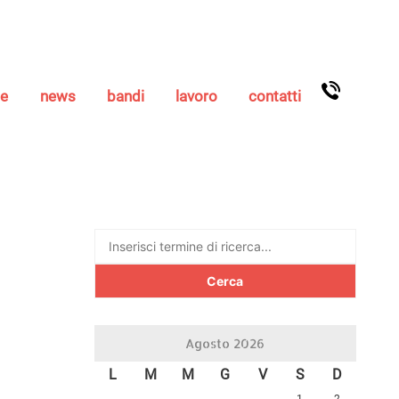
se
news
bandi
lavoro
contatti
Ricerca
per:
Agosto 2026
L
M
M
G
V
S
D
1
2