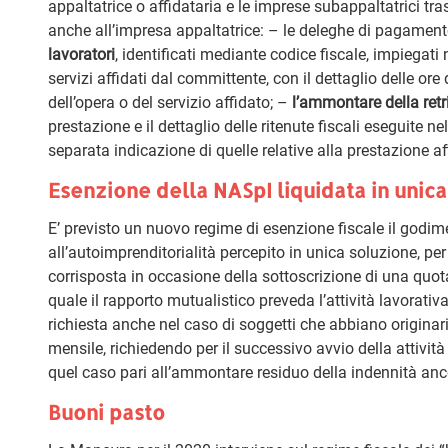
appaltatrice o affidataria e le imprese subappaltatrici tr
anche all’impresa appaltatrice: – le deleghe di pagamen
lavoratori
, identificati mediante codice fiscale, impiegat
servizi affidati dal committente, con il dettaglio delle or
dell’opera o del servizio affidato; –
l’ammontare della ret
prestazione e il dettaglio delle ritenute fiscali eseguite n
separata indicazione di quelle relative alla prestazione a
Esenzione della NASpI liquidata in unic
E’ previsto un nuovo regime di esenzione fiscale il godim
all’autoimprenditorialità percepito in unica soluzione, pe
corrisposta in occasione della sottoscrizione di una quot
quale il rapporto mutualistico preveda l’attività lavorati
richiesta anche nel caso di soggetti che abbiano origin
mensile, richiedendo per il successivo avvio della attivit
quel caso pari all’ammontare residuo della indennità anc
Buoni pasto